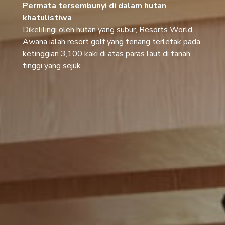
Permata tersembunyi di dalam hutan
khatulistiwa
Dikelilingi oleh hutan yang subur, Resorts World
Awana ialah resort golf yang tenang terletak pada
ketinggian 3,100 kaki di atas paras laut di tanah
tinggi yang sejuk.