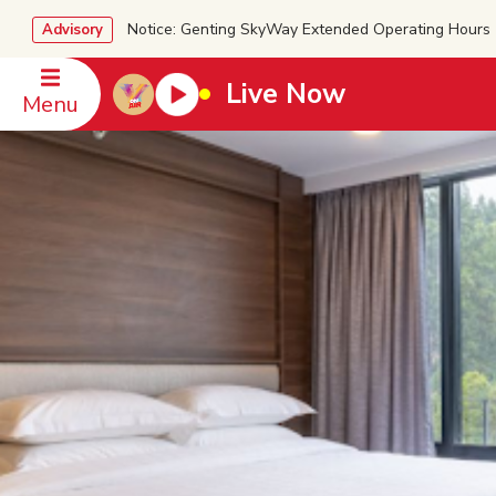
Notice: Genting SkyWay Extended Operating Ho
Advisory
Live Now
Menu