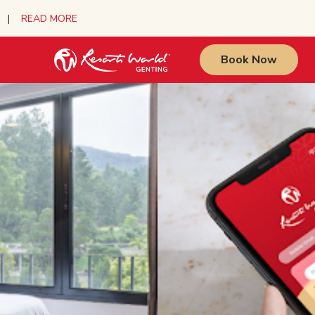
urs |
READ MORE
Book Now