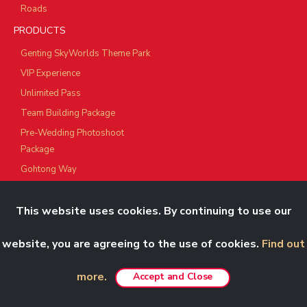
Roads
PRODUCTS
Genting SkyWorlds Theme Park
VIP Experience
Unlimited Pass
Team Building Package
Pre-Wedding Photoshoot
Package
Gohtong Way
Resorts World Kijal
Resorts World Langkawi
This website uses cookies. By continuing to use our
Resorts World Awana
website, you are agreeing to the use of cookies.
Find out
Genting Nature Adventures
Corporate Green Bonding
more.
Accept and Close
Meetings & Events