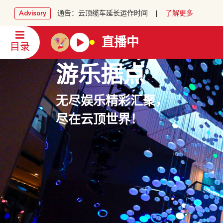
通告：云顶缆车延长运作时间 |
了解更多
Advisory
直播中
目录
游乐据点
无尽娱乐精彩汇聚，
尽在云顶世界！