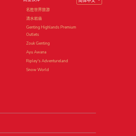
简体中文
园
名胜世界旅游
清水岩庙
Genting Highlands Premium
Outlets
Zouk Genting
Ayu Awana
Ripley's Adventureland
Snow World