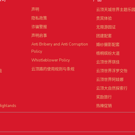
声明
云顶天城世界主题乐
隐私政策
贵宾体验
诈骗警报
无限游园证
声明启事
团建配套
Anti Bribery and Anti Corruption
婚纱摄影配套
Policy
梧桐缤纷大道
Whistleblower Policy
云顶世界琪佳
云顶路的使用规则与条规
战
云顶世界浮罗交怡
云顶世界阿娃娜
云顶大自然探索行
奖励旅行
Highlands
热辣促销