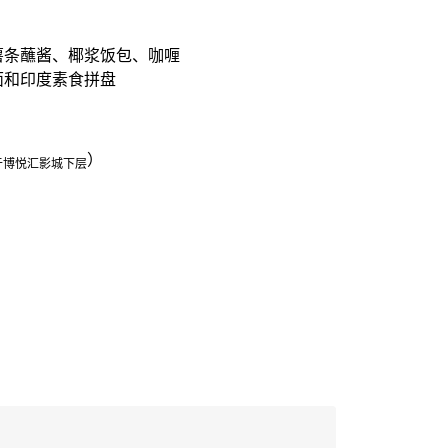
薯条蘸酱、椰浆饭包、咖喱
面和印度素食拼盘
）
于博悦汇影城下层