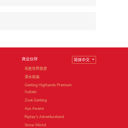
商业伙伴
简体中文
园
名胜世界旅游
清水岩庙
Genting Highlands Premium
Outlets
Zouk Genting
Ayu Awana
Ripley's Adventureland
Snow World