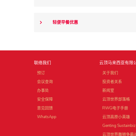
轻便早餐优惠
联络我们
云顶马来西亚有限
预订
关于我们
会议查询
投资者关系
办事处
新闻室
安全保障
云顶世界部落格
意见回馈
RWG电子手册
WhatsApp
云顶高原小英雄
Genting Sustainbiz
云顶世界舞狮争霸