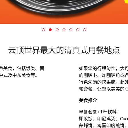
云顶世界最大的清真式用餐地点
色美食，包括饭类、面
如果您的行程匆忙，大
中式及中东美食等。
的咖喱卜、炸咖喱角或
行色匆匆的您果腹。此
餐套餐，让您以美美的
美食推介
早餐套餐+1杯饮料
:
椰浆饭、印尼鸡汤、Cucur U
蒜烤饼、鸡蛋印度煎饼