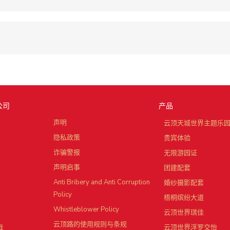
公司
产品
声明
云顶天城世界主题乐
隐私政策
贵宾体验
诈骗警报
无限游园证
声明启事
团建配套
Anti Bribery and Anti Corruption
婚纱摄影配套
Policy
梧桐缤纷大道
Whistleblower Policy
云顶世界琪佳
云顶路的使用规则与条规
战
云顶世界浮罗交怡