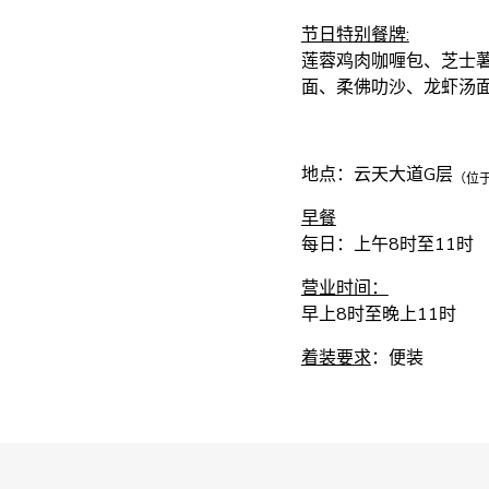
节日特别餐牌:
莲蓉鸡肉咖喱包、芝士
面、柔佛叻沙、龙虾汤
地点：云天大道G层
（位
早餐
每日：上午8时至11时
营业时间：
早上8时至晚上11时
着装要求
：便装