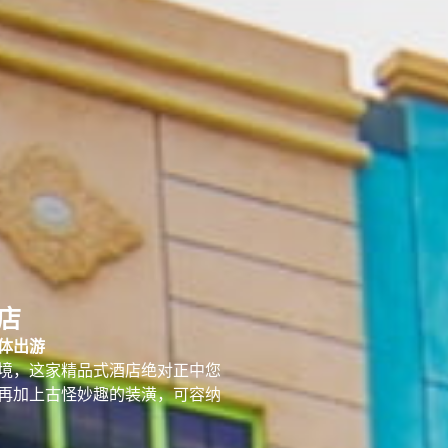
店
体出游
境，这家精品式酒店绝对正中您
再加上古怪妙趣的装潢，可容纳