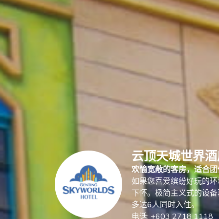
云顶天城世界酒
欢愉宽敞的客房，适合团
如果您喜爱缤纷好玩的环
下怀。极简主义式的设备
多达6人同时入住。
电话: +603 2718 1118