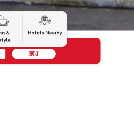
ing &
Hotels Nearby
style
预订