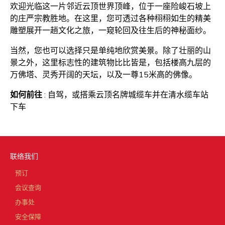
欢迎光临这一片邻近云顶世界顶峰，位于一座险峻石坡上
的庄严宗教胜地。在这里，您可透过各种栩栩如生的精美
雕塑展开一趟文化之旅，一窥轮回及往生后的神秘面纱。
当然，您也可以选择只是单纯地欣赏美景。除了壮丽的山
景之外，这里标志性的建筑物比比皆是，包括楼高九层的
万佛塔、灵秀开阔的天坛，以及一尊15米高的佛像。
如何前往
: 自驾，或搭乘云顶名牌城缆车并在清水缆车站
下车
联络我们
预订
会议查询
办事处
安全保障