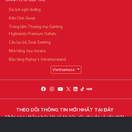
Du lịch nghỉ dưỡng
Đền Chin Swee
Trung tâm Thương mại Genting
Highlands Premium Outlets
Câu lạc bộ Zouk Genting
Nhà hàng Ayu Awana
Bảo tàng Ripley's Adventureland
Vietnamese
THEO DÕI THÔNG TIN MỚI NHẤT TẠI ĐÂY
Nhận ngay thông báo khi có tin tức, câu chuyện và cập nhật
độc quyền