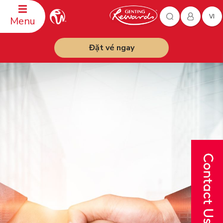
VI
Menu
Đặt vé ngay