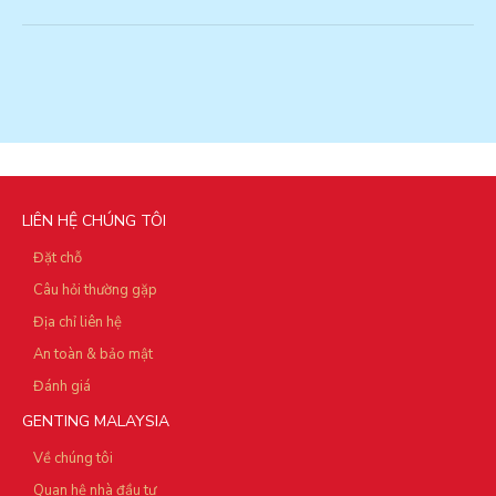
LIÊN HỆ CHÚNG TÔI
Đặt chỗ
Câu hỏi thường gặp
Địa chỉ liên hệ
An toàn & bảo mật
Đánh giá
GENTING MALAYSIA
Về chúng tôi
Quan hệ nhà đầu tư