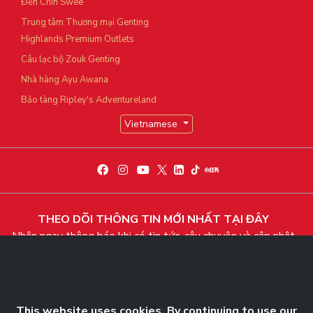
Đền Chin Swee
Trung tâm Thương mại Genting
Highlands Premium Outlets
Câu lạc bộ Zouk Genting
Nhà hàng Ayu Awana
Bảo tàng Ripley's Adventureland
Vietnamese
THEO DÕI THÔNG TIN MỚI NHẤT TẠI ĐÂY
Nhận ngay thông báo khi có tin tức, câu chuyện và cập nhật
độc quyền
Bấm Theo dõi ngay
This website uses cookies. By continuing to use our