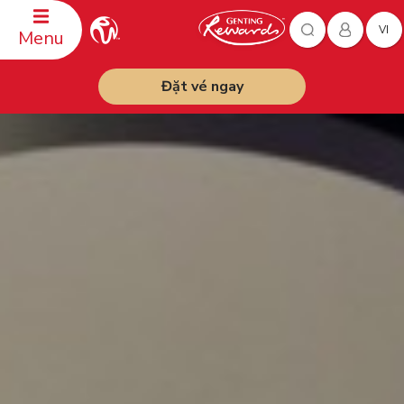
VI
Menu
Đặt vé ngay