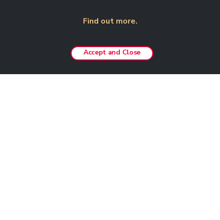
Find out more.
Accept and Close
Chi tiết phòng
Phòng đơn giản, thiết thực, nhỏ gọn
Lý tưởng cho 2 người lớn