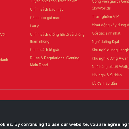
Tuyên bố từ chối trách nhiệm
Công viên giải trí Gen
SkyWorlds
Chính sách bảo mật
Trải nghiệm VIP
Cảnh báo giả mạo
Hoạt động xây dựng đ
Lưu ý
Gói tiệc sinh nhật
Chính sách chống hối lộ và chống
RWG
tham nhũng
Nghỉ dưỡng Kijal
Chính sách tố giác
Khu nghỉ dưỡng Lang
Rules & Regulations: Genting
Khu nghỉ dưỡng Awan
 danh
Main Road
Nhà hàng bít tết Wolf
Hội nghị & Sự kiện
Ưu đãi hấp dẫn
Bấm Theo dõi ngay
kies. By continuing to use our website, you are agreeing 
và cập nhật độc quyền