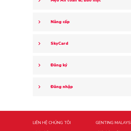
Mẹo An toàn &; Bảo mật
Nâng cấp
SkyCard
Đăng ký
Đăng nhập
LIÊN HỆ CHÚNG TÔI
GENTING MALAYS