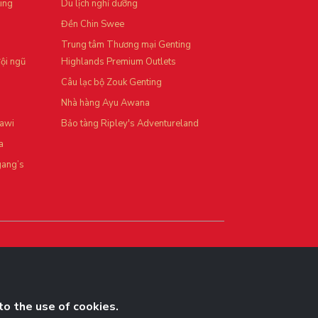
ting
Du lịch nghỉ dưỡng
Đền Chin Swee
Trung tâm Thương mại Genting
ội ngũ
Highlands Premium Outlets
Câu lạc bộ Zouk Genting
Nhà hàng Ayu Awana
kawi
Bảo tàng Ripley's Adventureland
a
gang’s
to the use of cookies.