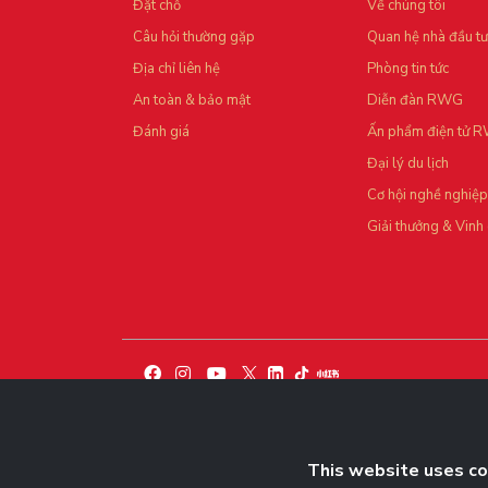
Đặt chỗ
Về chúng tôi
Câu hỏi thường gặp
Quan hệ nhà đầu tư
Địa chỉ liên hệ
Phòng tin tức
An toàn & bảo mật
Diễn đàn RWG
Đánh giá
Ấn phẩm điện tử 
Đại lý du lịch
Cơ hội nghề nghiệp
Giải thưởng & Vinh
THEO DÕI THÔNG TIN MỚI NHẤT TẠI ĐÂY
This website uses coo
Nhận ngay thông báo khi có tin tức, câu chuyện 