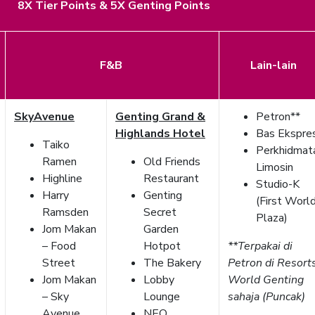
8X Tier Points & 5X Genting Points
F&B
Lain-lain
SkyAvenue
Genting Grand &
Petron**
Highlands Hotel
Bas Ekspre
Taiko
Perkhidmat
Ramen
Old Friends
Limosin
Highline
Restaurant
Studio-K
Harry
Genting
(First Worl
Ramsden
Secret
Plaza)
Jom Makan
Garden
– Food
Hotpot
**Terpakai di
Street
The Bakery
Petron di Resort
Jom Makan
Lobby
World Genting
– Sky
Lounge
sahaja (Puncak)
Avenue
NEO