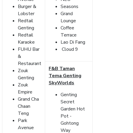
Burger &
Seasons
Lobster
Grand
Redtail
Lounge
Genting
Coffee
Redtail
Terrace
Karaoke
Lao Di Fang
FUHU Bar
Cloud 9
&
Restaurant
F&B Taman
Zouk
Tema Genting
Genting
SkyWorlds
Zouk
Empire
Genting
Grand Cha
Secret
Chaan
Garden Hot
Teng
Pot -
Park
Gohtong
Avenue
Way