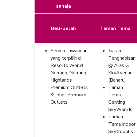
sahaja
Beli-belah
Taman Tema
Semua cawangan
Jualan
yang terpilih di
Penghabisan
Resorts World
@ Aras G,
Genting, Genting
SkyAvenue
Highlands
(Baharu)
Premium Outlets
Taman
& Johor Premium
Tema
Outlets
Genting
SkyWorlds
Taman
Tema Indoor
Skytropolis