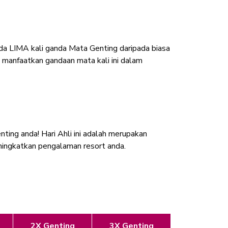
da LIMA kali ganda Mata Genting daripada biasa
 manfaatkan gandaan mata kali ini dalam
ting anda! Hari Ahli ini adalah merupakan
ningkatkan pengalaman resort anda.
2X Genting
3X Genting