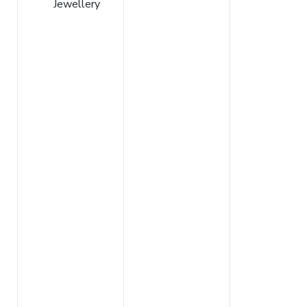
Jewellery