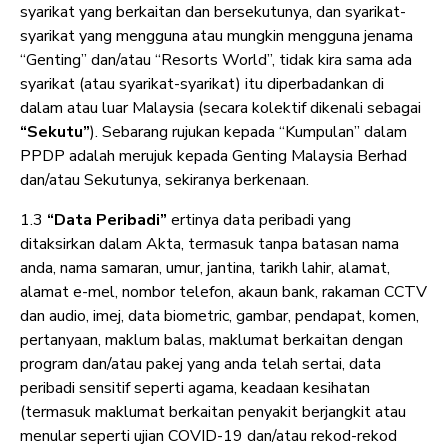
syarikat yang berkaitan dan bersekutunya, dan syarikat-
syarikat yang mengguna atau mungkin mengguna jenama
“Genting” dan/atau “Resorts World”, tidak kira sama ada
syarikat (atau syarikat-syarikat) itu diperbadankan di
dalam atau luar Malaysia (secara kolektif dikenali sebagai
“Sekutu”
). Sebarang rujukan kepada “Kumpulan” dalam
PPDP adalah merujuk kepada Genting Malaysia Berhad
dan/atau Sekutunya, sekiranya berkenaan.
1.3
“Data Peribadi”
ertinya data peribadi yang
ditaksirkan dalam Akta, termasuk tanpa batasan nama
anda, nama samaran, umur, jantina, tarikh lahir, alamat,
alamat e-mel, nombor telefon, akaun bank, rakaman CCTV
dan audio, imej, data biometric, gambar, pendapat, komen,
pertanyaan, maklum balas, maklumat berkaitan dengan
program dan/atau pakej yang anda telah sertai, data
peribadi sensitif seperti agama, keadaan kesihatan
(termasuk maklumat berkaitan penyakit berjangkit atau
menular seperti ujian COVID-19 dan/atau rekod-rekod