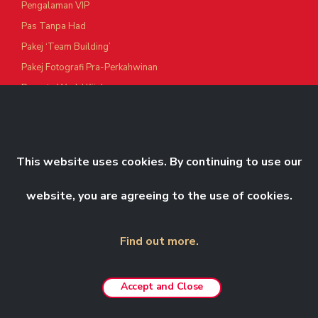
Pengalaman VIP
Pas Tanpa Had
Pakej ‘Team Building’
Pakej Fotografi Pra-Perkahwinan
Resorts World Kijal
Resorts World Langkawi
Resorts World Awana
Genting Nature Adventures
This website uses cookies. By continuing to use our
Pengalaman Custom-made
Tawaran Menarik
website, you are agreeing to the use of cookies.
RAKAN NIAGA
Resorts World Tours
Find out more.
Chin Swee
Genting Highlands Premium
Accept and Close
Outlets
Zouk Genting