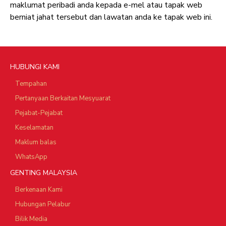
maklumat peribadi anda kepada e-mel atau tapak web
berniat jahat tersebut dan lawatan anda ke tapak web ini.
HUBUNGI KAMI
Tempahan
Pertanyaan Berkaitan Mesyuarat
Pejabat-Pejabat
Keselamatan
Maklum balas
WhatsApp
GENTING MALAYSIA
Berkenaan Kami
Hubungan Pelabur
Bilik Media