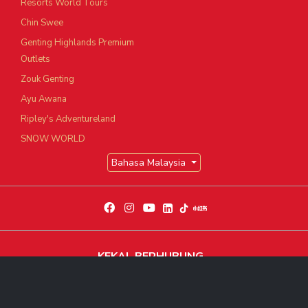
Resorts World Tours
Chin Swee
Genting Highlands Premium
Outlets
Zouk Genting
Ayu Awana
Ripley's Adventureland
SNOW WORLD
Bahasa Malaysia
KEKAL BERHUBUNG
Dapatkan berita dan perkembangan eksklusif terkini
Langgani Sekarang