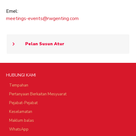
Emel:
meetings-events@rwgenting.com
Pelan Susun Atur
HUBUNGI KAMI
Tempahan
Pertanyaan Berkaitan Mesyuarat
Pejabat-Pejabat
Keselamatan
Maklum balas
WhatsApp