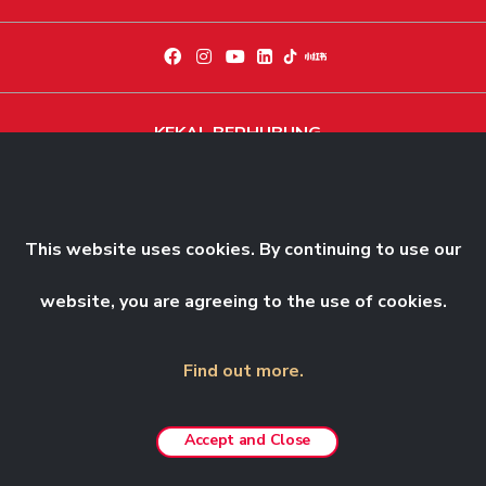
KEKAL BERHUBUNG
Dapatkan berita dan perkembangan eksklusif terkini
Langgani Sekarang
This website uses cookies. By continuing to use our
website, you are agreeing to the use of cookies.
Find out more.
© 2026 Genting Malaysia Berhad 198001004236 (58019-U). All Rights
Reserved.
Accept and Close
Best viewed in Chrome, Safari, Firefox and Edge.