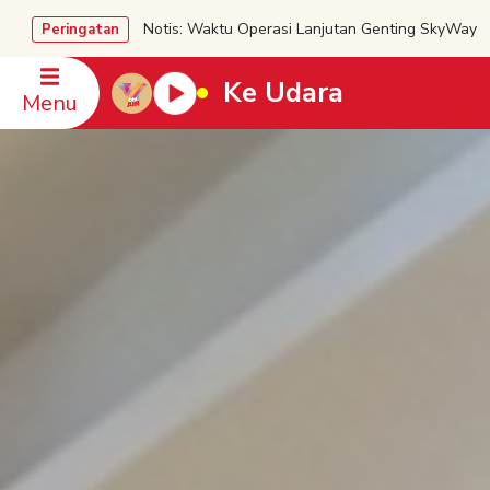
Notis: Waktu Operasi Lanjutan Genting SkyWa
Peringatan
Ke Udara
Menu